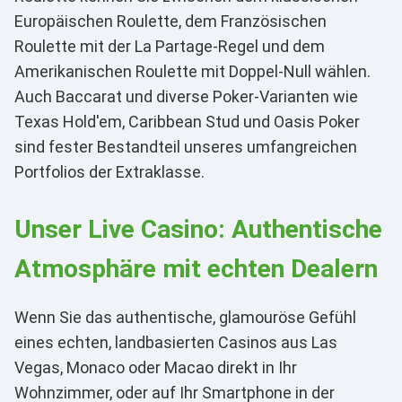
Europäischen Roulette, dem Französischen
Roulette mit der La Partage-Regel und dem
Amerikanischen Roulette mit Doppel-Null wählen.
Auch Baccarat und diverse Poker-Varianten wie
Texas Hold'em, Caribbean Stud und Oasis Poker
sind fester Bestandteil unseres umfangreichen
Portfolios der Extraklasse.
Unser Live Casino: Authentische
Atmosphäre mit echten Dealern
Wenn Sie das authentische, glamouröse Gefühl
eines echten, landbasierten Casinos aus Las
Vegas, Monaco oder Macao direkt in Ihr
Wohnzimmer, oder auf Ihr Smartphone in der