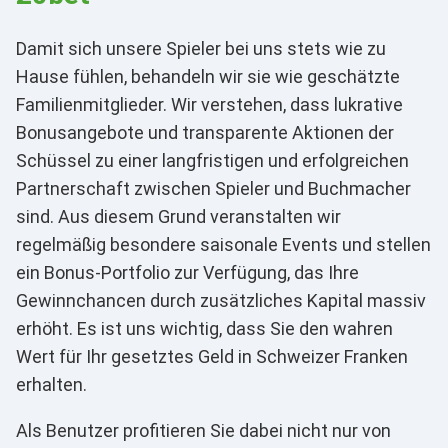
Damit sich unsere Spieler bei uns stets wie zu
Hause fühlen, behandeln wir sie wie geschätzte
Familienmitglieder. Wir verstehen, dass lukrative
Bonusangebote und transparente Aktionen der
Schüssel zu einer langfristigen und erfolgreichen
Partnerschaft zwischen Spieler und Buchmacher
sind. Aus diesem Grund veranstalten wir
regelmäßig besondere saisonale Events und stellen
ein Bonus-Portfolio zur Verfügung, das Ihre
Gewinnchancen durch zusätzliches Kapital massiv
erhöht. Es ist uns wichtig, dass Sie den wahren
Wert für Ihr gesetztes Geld in Schweizer Franken
erhalten.
Als Benutzer profitieren Sie dabei nicht nur von