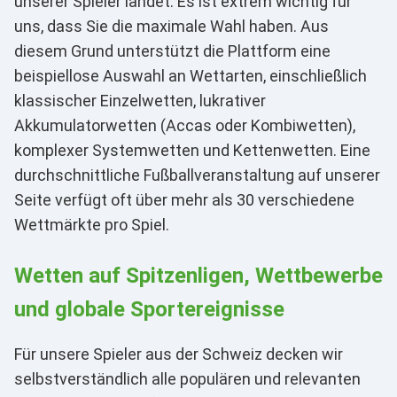
unserer Spieler landet. Es ist extrem wichtig für
uns, dass Sie die maximale Wahl haben. Aus
diesem Grund unterstützt die Plattform eine
beispiellose Auswahl an Wettarten, einschließlich
klassischer Einzelwetten, lukrativer
Akkumulatorwetten (Accas oder Kombiwetten),
komplexer Systemwetten und Kettenwetten. Eine
durchschnittliche Fußballveranstaltung auf unserer
Seite verfügt oft über mehr als 30 verschiedene
Wettmärkte pro Spiel.
Wetten auf Spitzenligen, Wettbewerbe
und globale Sportereignisse
Für unsere Spieler aus der Schweiz decken wir
selbstverständlich alle populären und relevanten