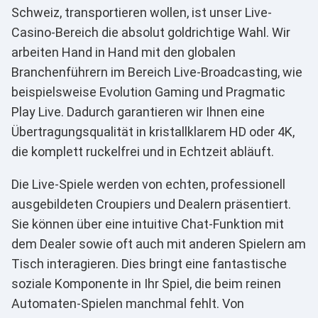
Schweiz, transportieren wollen, ist unser Live-
Casino-Bereich die absolut goldrichtige Wahl. Wir
arbeiten Hand in Hand mit den globalen
Branchenführern im Bereich Live-Broadcasting, wie
beispielsweise Evolution Gaming und Pragmatic
Play Live. Dadurch garantieren wir Ihnen eine
Übertragungsqualität in kristallklarem HD oder 4K,
die komplett ruckelfrei und in Echtzeit abläuft.
Die Live-Spiele werden von echten, professionell
ausgebildeten Croupiers und Dealern präsentiert.
Sie können über eine intuitive Chat-Funktion mit
dem Dealer sowie oft auch mit anderen Spielern am
Tisch interagieren. Dies bringt eine fantastische
soziale Komponente in Ihr Spiel, die beim reinen
Automaten-Spielen manchmal fehlt. Von