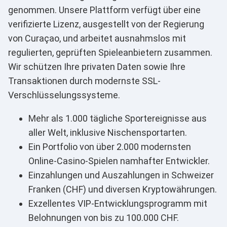
genommen. Unsere Plattform verfügt über eine
verifizierte Lizenz, ausgestellt von der Regierung
von Curaçao, und arbeitet ausnahmslos mit
regulierten, geprüften Spieleanbietern zusammen.
Wir schützen Ihre privaten Daten sowie Ihre
Transaktionen durch modernste SSL-
Verschlüsselungssysteme.
Mehr als 1.000 tägliche Sportereignisse aus
aller Welt, inklusive Nischensportarten.
Ein Portfolio von über 2.000 modernsten
Online-Casino-Spielen namhafter Entwickler.
Einzahlungen und Auszahlungen in Schweizer
Franken (CHF) und diversen Kryptowährungen.
Exzellentes VIP-Entwicklungsprogramm mit
Belohnungen von bis zu 100.000 CHF.