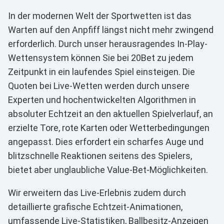
In der modernen Welt der Sportwetten ist das
Warten auf den Anpfiff längst nicht mehr zwingend
erforderlich. Durch unser herausragendes In-Play-
Wettensystem können Sie bei 20Bet zu jedem
Zeitpunkt in ein laufendes Spiel einsteigen. Die
Quoten bei Live-Wetten werden durch unsere
Experten und hochentwickelten Algorithmen in
absoluter Echtzeit an den aktuellen Spielverlauf, an
erzielte Tore, rote Karten oder Wetterbedingungen
angepasst. Dies erfordert ein scharfes Auge und
blitzschnelle Reaktionen seitens des Spielers,
bietet aber unglaubliche Value-Bet-Möglichkeiten.
Wir erweitern das Live-Erlebnis zudem durch
detaillierte grafische Echtzeit-Animationen,
umfassende Live-Statistiken, Ballbesitz-Anzeigen