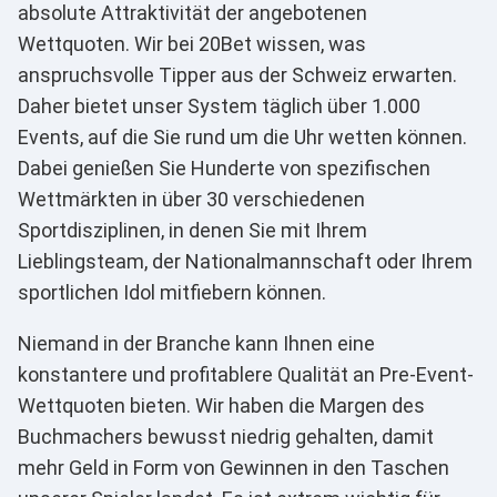
absolute Attraktivität der angebotenen
Wettquoten. Wir bei 20Bet wissen, was
anspruchsvolle Tipper aus der Schweiz erwarten.
Daher bietet unser System täglich über 1.000
Events, auf die Sie rund um die Uhr wetten können.
Dabei genießen Sie Hunderte von spezifischen
Wettmärkten in über 30 verschiedenen
Sportdisziplinen, in denen Sie mit Ihrem
Lieblingsteam, der Nationalmannschaft oder Ihrem
sportlichen Idol mitfiebern können.
Niemand in der Branche kann Ihnen eine
konstantere und profitablere Qualität an Pre-Event-
Wettquoten bieten. Wir haben die Margen des
Buchmachers bewusst niedrig gehalten, damit
mehr Geld in Form von Gewinnen in den Taschen