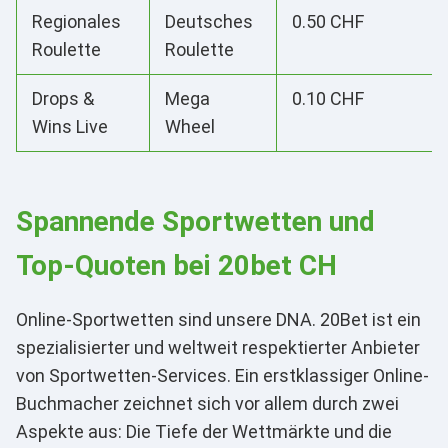
Regionales
Deutsches
0.50 CHF
Roulette
Roulette
Drops &
Mega
0.10 CHF
Wins Live
Wheel
Spannende Sportwetten und
Top-Quoten bei 20bet CH
Online-Sportwetten sind unsere DNA. 20Bet ist ein
spezialisierter und weltweit respektierter Anbieter
von Sportwetten-Services. Ein erstklassiger Online-
Buchmacher zeichnet sich vor allem durch zwei
Aspekte aus: Die Tiefe der Wettmärkte und die