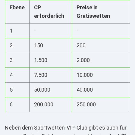
Ebene
CP
Preise in
erforderlich
Gratiswetten
1
-
-
2
150
200
3
1.500
2.000
4
7.500
10.000
5
50.000
40.000
6
200.000
250.000
Neben dem Sportwetten-VIP-Club gibt es auch für